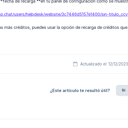
 **fecha de recarga **en tu panel de configuración como se muestr
risp.chat/users/helpdesk/website/3c7446d5157e1400/sin-titulo_cc
as más créditos, puedes usar la opción de recarga de créditos qu
Actualizado el: 12/12/2023
Sí
¿Este artículo te resultó útil?