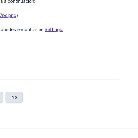
a a continuación:
y7pc.png
)
e puedes encontrar en
Settings.
No